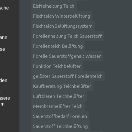
Eisfreihaltung Teich
te
ische
Fischteich Winterbelüftung
Fischteich Belüftungssystem
n
ne
Forellenhaltung Teich Sauerstoff
ann.
g
Forellenteich Belüftung
ise
Forelle Sauerstoffgehalt Wasser
Winter
Funktion Teichbelüfter
gelöster Sauerstoff Forellenteich
 den
Kaufberatung Teichbelüfter
arf
e
Luftblasen Teichbelüfter
nsere
 Um
Membranbelüfter Teich
Sauerstoffbedarf Forellen
e
Sauerstoff Teichbelüftung