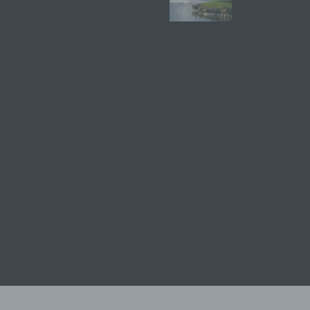
arbeitung ist jeder mit oder ohne Hilfe automatisierter Verfahre
sgeführte Vorgang oder jede solche Vorgangsreihe im
sammenhang mit personenbezogenen Daten wie das Erheben,
fassen, die Organisation, das Ordnen, die Speicherung, die
passung oder Veränderung, das Auslesen, das Abfragen, die
rwendung, die Offenlegung durch Übermittlung, Verbreitung ode
ne andere Form der Bereitstellung, den Abgleich oder die
rknüpfung, die Einschränkung, das Löschen oder die Vernichtu
 Einschränkung der Verarbeitung
nschränkung der Verarbeitung ist die Markierung gespeicherter
rsonenbezogener Daten mit dem Ziel, ihre künftige Verarbeitun
nzuschränken.
 Profiling
filing ist jede Art der automatisierten Verarbeitung
rsonenbezogener Daten, die darin besteht, dass diese
rsonenbezogenen Daten verwendet werden, um bestimmte