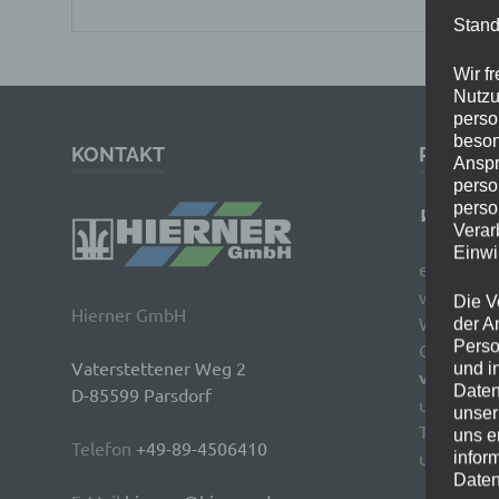
Stand
Wir f
Nutzu
perso
beson
KONTAKT
PROJEK
Anspr
perso
perso
Wasserbel
Verar
Einwi
erklärt
Wa
warum sie
Die V
Hierner GmbH
Wasserqua
der A
Perso
Gleichgewi
Vaterstettener Weg 2
und i
verschie
Daten
D-85599 Parsdorf
und Solar
unser
Teiche) m
uns e
Telefon
+49-89-4506410
und Einsa
infor
Daten