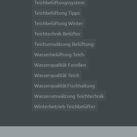
Teichbelüftungssystem
n
Teichbelüftung Tipps
Teichbelüftung Winter
 das
Teichtechnik Belüfter
r
Teichumwälzung Belüftung
Wasserbelüftung Teich
ng.
Wasserqualität Forellen
Wasserqualität Teich
Wasserqualität Fischhaltung
g
Wasserumwälzung Teichtechnik
Winterbetrieb Teichbelüfter