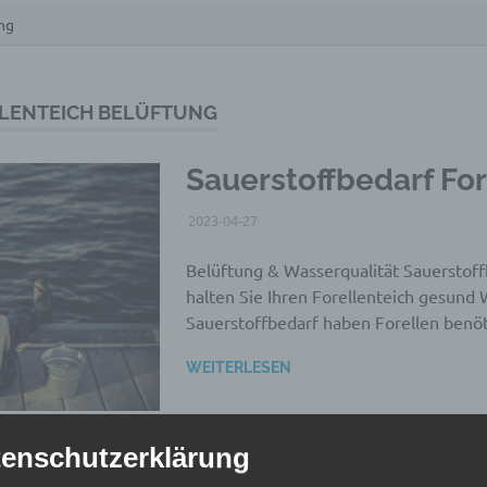
ng
LENTEICH BELÜFTUNG
Sauerstoffbedarf For
2023-04-27
WEBMASTER
ALLGEMEIN
Belüftung & Wasserqualität Sauerstoff
halten Sie Ihren Forellenteich gesund
Sauerstoffbedarf haben Forellen benö
WEITERLESEN
enschutzerklärung