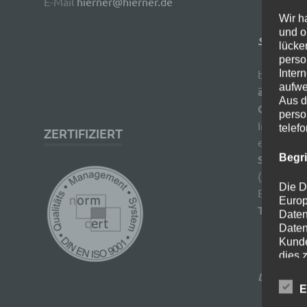
E-Mail
hierner@hierner.de
Wir h
und o
Springbru
lücke
perso
beschreib
Inter
aufwe
ästhetis
Aus d
Gestaltu
perso
Innenhöfe
telef
ZERTIFIZIERT
erklärt vi
Begr
Stilricht
(z. B. sol
Die D
Effekte a
Europ
Tiere und
Daten
Daten
Kunde
dies 
Begrif
Druckerh
E
Wir v