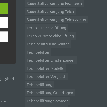
Sauerstoffversorgung Fischteich
m
Sauerstoffversorgung Teich
Sauerstoffversorgung Teich Winter
e
Technik Teichbelüftung
che
r ohne
Technik Fischteichbelüftung
ummer,
Teich belüften im Winter
Teichbelüfter
rellen
Teichbelüfter Empfehlungen
ung im
Teichbelüfter Modelle
Teichbelüfter Vergleich
g Hybrid
Teichbelüftung
iche
tung
Teichbelüftung Grundlagen
Teichbelüftung Sommer
klärt