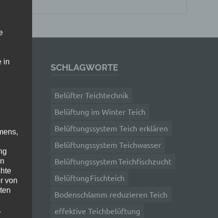
e
 in
SCHLAGWORTE
Belüfter Teichtechnik
Belüftung im Winter Teich
Belüftungssystem Teich erklären
mens,
ung
Belüftungssystem Teichwasser
ng
Belüftungssystem Teichfischzucht
en
chte
Belüftung Fischteich
r von
g im
ten
Bodenschlamm reduzieren Teich
.
effektive Teichbelüftung