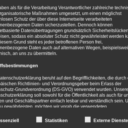
Teich Checklis
aben als für die Verarbeitung Verantwortlicher zahlreiche techn
rganisatorische Maßnahmen umgesetzt, um einen möglichst
nnen.info
nlosen Schutz der über diese Internetseite verarbeiteten
nenbezogenen Daten sicherzustellen. Dennoch können
t
Springbrunnen als
netbasierte Datenübertragungen grundsätzlich Sicherheitslücke
Solarbetriebe
isen, sodass ein absoluter Schutz nicht gewährleistet werden k
che und beruhigende
Teichbelüftun
iesem Grund steht es jeder betroffenen Person frei,
ngselemente
für Gärten,
nenbezogene Daten auch auf alternativen Wegen, beispielswe
 und öffentliche Plätze,
onisch, an uns zu übermitteln.
elfältige
Design- und
Belüftung im 
iffsbestimmungen
ungen
, nachhaltige Optionen
arbetrieben) und ihre positiven
atenschutzerklärung beruht auf den Begrifflichkeiten, die durch
uf
Atmosphäre, Mikroklima,
äischen Richtlinien- und Verordnungsgeber beim Erlass der
 soziale Interaktion
.
Sauerstoffbed
schutz-Grundverordnung (DS-GVO) verwendet wurden. Unser
Forellen
schutzerklärung soll sowohl für die Öffentlichkeit als auch für u
n und Geschäftspartner einfach lesbar und verständlich sein.
zu gewährleisten, möchten wir vorab die verwendeten
flichkeiten erläutern.
Belüftung bei
öhung.de
ssenziell
Statistiken
Externe Dienst
Fischteichen
erwenden in dieser Datenschutzerklärung unter anderem die