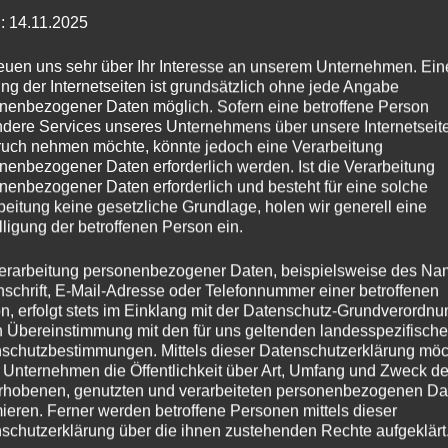
: 14.11.2025
reuen uns sehr über Ihr Interesse an unserem Unternehmen. Ein
ng der Internetseiten ist grundsätzlich ohne jede Angabe
nenbezogener Daten möglich. Sofern eine betroffene Person
dere Services unseres Unternehmens über unsere Internetseite
TE
AKTUELLES
uch nehmen möchte, könnte jedoch eine Verarbeitung
nenbezogener Daten erforderlich werden. Ist die Verarbeitung
nenbezogener Daten erforderlich und besteht für eine solche
üfter.de
Die besten
beitung keine gesetzliche Grundlage, holen wir generell eine
Teichbelüfter
lligung der betroffenen Person ein.
sser- und Teichbelüftung
,
 Sauerstoffgehalt,
erarbeitung personenbezogener Daten, beispielsweise des Na
Wasserbelüft
lität und biologisches
nschrift, E-Mail-Adresse oder Telefonnummer einer betroffenen
Fischteiche
n, erfolgt stets im Einklang mit der Datenschutz-Grundverordnu
cht verbessert, und stellt
n Übereinstimmung mit den für uns geltenden landesspezifisch
dene Belüftermodelle
(Netz-
schutzbestimmungen. Mittels dieser Datenschutzerklärung mö
-Systeme für kleine bis große
 Unternehmen die Öffentlichkeit über Art, Umfang und Zweck de
Teichbelüftun
it Funktionsweise, Vorteilen
rhobenen, genutzten und verarbeiteten personenbezogenen Da
Winter
tzbereichen vor.
mieren. Ferner werden betroffene Personen mittels dieser
schutzerklärung über die ihnen zustehenden Rechte aufgeklärt