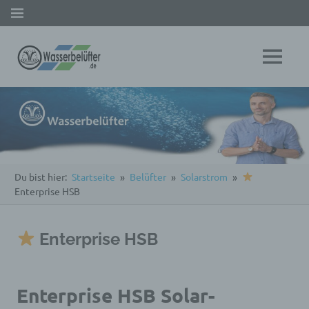
Zum
MENÜ
Inhalt
springen
Wasserbelüfter
MENÜ
Du bist hier:
Startseite
Belüfter
Solarstrom
Enterprise HSB
Enterprise HSB
Enterprise HSB Solar-