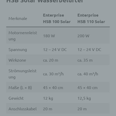
Enterprise
Enterprise
Merkmale
HSB 100 Solar
HSB 110 Solar
Motornennleist
180 W
200 W
ung
Spannung
12 – 24 V DC
12 – 24 V DC
Wirkzone
ca. 20 m
ca. 35 m
Strömungsleist
ca. 30 m³/h
ca. 40 m³/h
ung
Maße (L × B)
45 × 40 cm
45 × 40 cm
Gewicht
12 kg
12,5 kg
Anschlusskabel
20 m
20 m