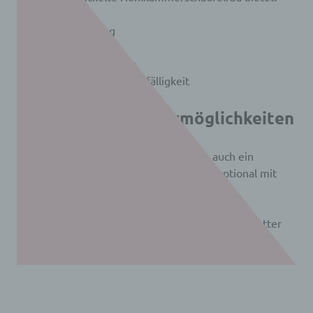
weniger Reibung
höhere Laufruhe
längere Lebensdauer
reduzierte Wartungsanfälligkeit
5. Flexiblere Einsatzmöglichkeiten
Neben dem Solar-Direktbetrieb ist nun auch ein
leistungsstarker 24-V-Betrieb möglich – optional mit
Spannungsregler, Batteriespeicher oder
Netzrückschaltung.
So bleibt der Betrieb auch bei wechselhaftem Wetter
stabil und zuverlässig.